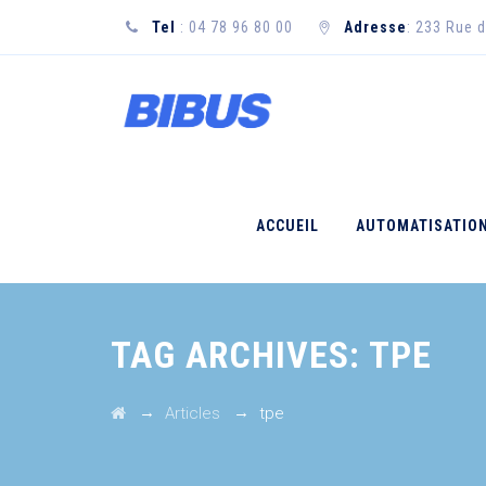
Tel
: 04 78 96 80 00
Adresse
: 233 Rue 
ACCUEIL
AUTOMATISATIO
TAG ARCHIVES:
TPE
→
→
Articles
tpe