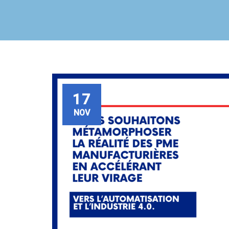
17
NOV