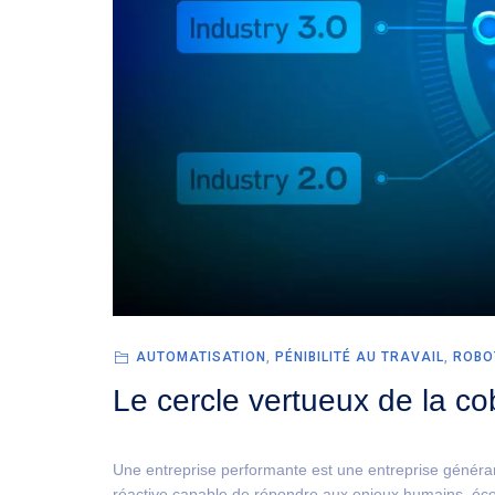
AUTOMATISATION
,
PÉNIBILITÉ AU TRAVAIL
,
ROBO
Le cercle vertueux de la co
Une entreprise performante est une entreprise généran
réactive capable de répondre aux enjeux humains, é