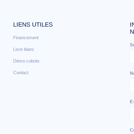
LIENS UTILES
I
N
Financement
S
Livre blanc
Démo cobots
Contact
N
E
C