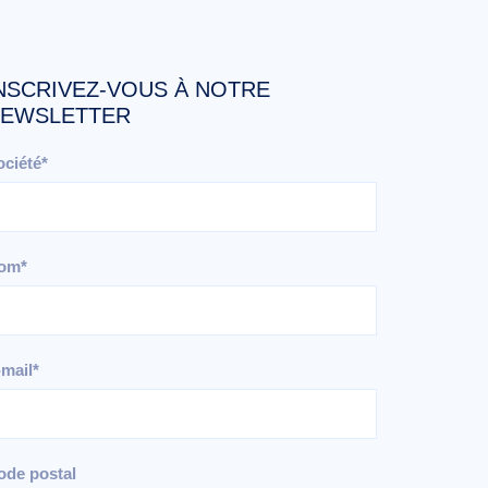
NSCRIVEZ-VOUS À NOTRE
EWSLETTER
ociété*
om*
-mail*
ode postal