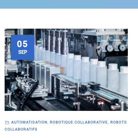
05
SEP
AUTOMATISATION
,
ROBOTIQUE COLLABORATIVE
,
ROBOTS
COLLABORATIFS