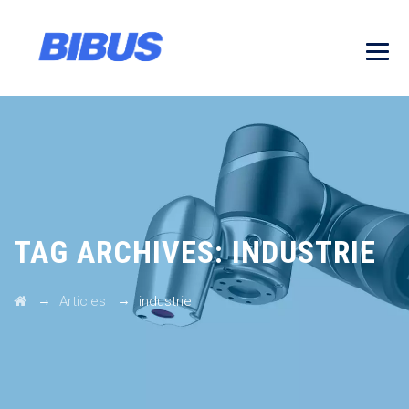
TAG ARCHIVES:
INDUSTRIE
→
→
Articles
industrie